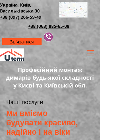
Україна, Київ,
Васильківська 30
+38 (097) 266-59-49
+38 (063) 885-65-08
Зв'язатися
Професійний монтаж
димарів будь-якої складності
у Києві та Київській обл.
Наші послуги
Ми вміємо
будувати красиво,
надійно і на віки