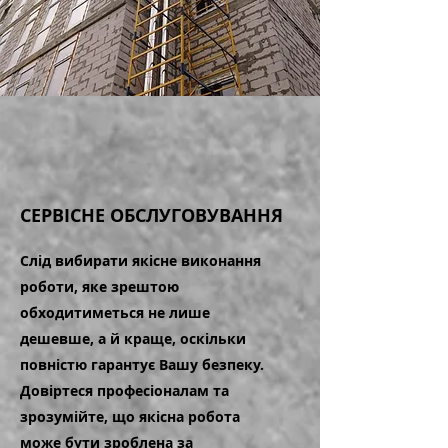
СЕРВІСНЕ ОБСЛУГОВУВАННЯ
Слід вибирати якісне виконання
роботи, яке зрештою
обходитиметься не лише
дешевше, а й краще, оскільки
повністю гарантує Вашу безпеку.
Довіртеся професіоналам та
зрозумійте, що якісна робота
може бути зроблена за