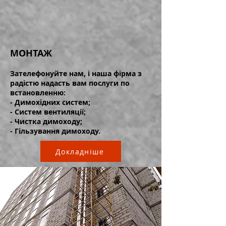
МОНТАЖ
Зателефонуйте нам, і наша фірма з
радістю надасть вам послуги по
встановленню:
- Димохідних систем;
- Систем вентиляції;
- Чистка димоходу;
- Гільзування димоходу.
Докладніше